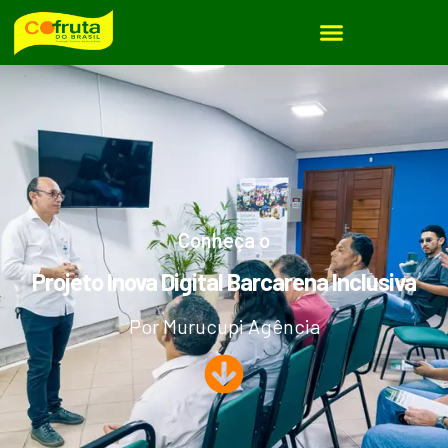
Projeto IDBI
Conheça o
Projeto Inova Digital Barcarena Inclusiva
Por Murucupi Agência